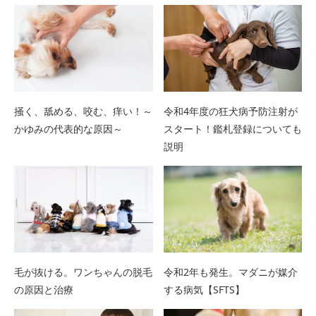
掻く、舐める、咬む、痒い！～
令和4年度の狂犬病予防注射が
かゆみの代表的な原因～
スタート！鑑札登録についても
説明
毛が抜ける。ワンちゃんの脱毛
令和2年も発生。マダニが媒介
の原因と治療
する病気【SFTS】