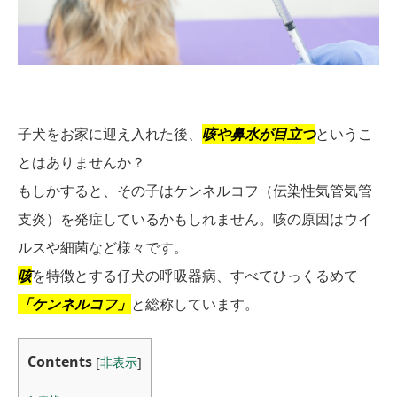
子犬をお家に迎え入れた後、
咳や鼻水が目立つ
というこ
とはありませんか？
もしかすると、その子はケンネルコフ（伝染性気管気管
支炎）を発症しているかもしれません。咳の原因はウイ
ルスや細菌など様々です。
咳
を特徴とする仔犬の呼吸器病、すべてひっくるめて
「ケンネルコフ」
と総称しています。
Contents
[
非表示
]